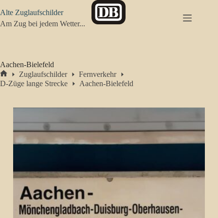
Zum
Alte Zuglaufschilder
Inhalt
springen
Am Zug bei jedem Wetter...
Aachen-Bielefeld
Zuglaufschilder
Fernverkehr
Start
D-Züge lange Strecke
Aachen-Bielefeld