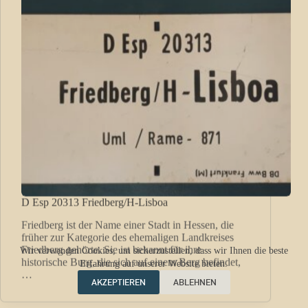
D Esp 20313 Friedberg/H-Lisboa
Friedberg ist der Name einer Stadt in Hessen, die
früher zur Kategorie des ehemaligen Landkreises
Friedberg gehörte. Sie ist bekannt für ihre
Wir verwenden Cookies, um sicherzustellen, dass wir Ihnen die beste
historische Burg, die sich auf einem Berg befindet,
…
Erfahrung auf unserer Website bieten.
AKZEPTIEREN
ABLEHNEN