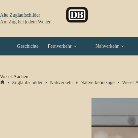
Zum
Inhalt
springen
Alte Zuglaufschilder
Am Zug bei jedem Wetter...
Geschichte
Fernverkehr
Nahverkehr
Wesel-Aachen
Zuglaufschilder
Nahverkehr
Nahverkehrszüge
Wesel-
Start