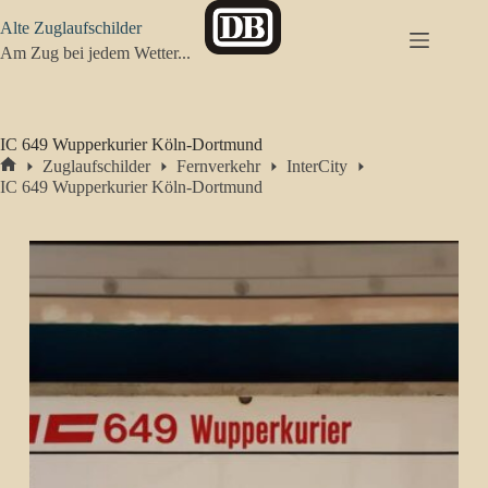
Zum
Alte Zuglaufschilder
Inhalt
springen
Am Zug bei jedem Wetter...
IC 649 Wupperkurier Köln-Dortmund
Zuglaufschilder
Fernverkehr
InterCity
Start
IC 649 Wupperkurier Köln-Dortmund