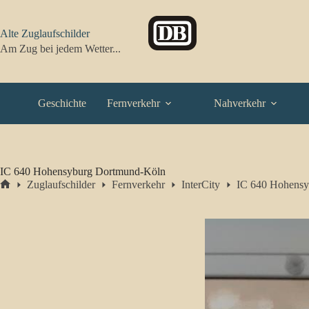
Zum
Inhalt
springen
Alte Zuglaufschilder
Am Zug bei jedem Wetter...
Geschichte
Fernverkehr
Nahverkehr
IC 640 Hohensyburg Dortmund-Köln
Zuglaufschilder
Fernverkehr
InterCity
IC 640 Hohensy
Start