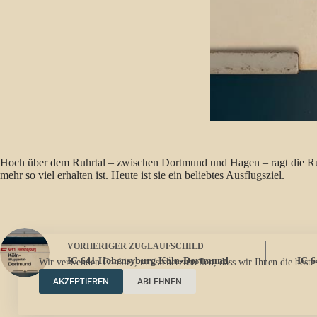
Hoch über dem Ruhrtal – zwischen Dortmund und Hagen – ragt die Ruin
mehr so viel erhalten ist. Heute ist sie ein beliebtes Ausflugsziel.
VORHERIGER
ZUGLAUFSCHILD
IC 641 Hohensyburg Köln-Dortmund
IC 
Wir verwenden Cookies, um sicherzustellen, dass wir Ihnen die beste
AKZEPTIEREN
ABLEHNEN