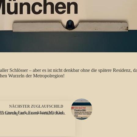
 aller Schlösser – aber es ist nicht denkbar ohne die spätere Residen
schen Wurzeln der Metropolregion!
NÄCHSTER
ZUGLAUFSCHILD
33 Gorch Fock Frankfurt(M)-Kiel
 Erfahrung auf unserer Website bieten.