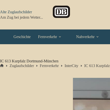
Zum
Inhalt
springen
Alte Zuglaufschilder
Am Zug bei jedem Wetter...
Geschichte
Fernverkehr
Nahverkehr
IC 613 Kurpfalz Dortmund-München
Zuglaufschilder
Fernverkehr
InterCity
IC 613 Kurpfal
Start