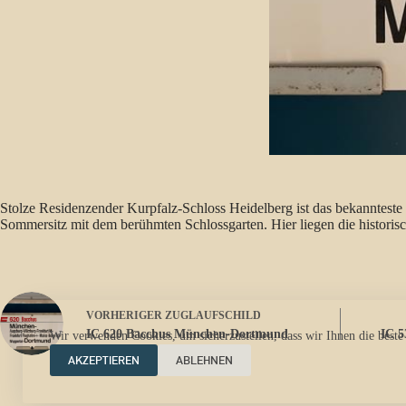
Stolze Residenzen
der Kurpfalz-
Schloss Heidelberg ist das bekannteste
Sommersitz mit dem berühmten Schlossgarten. Hier liegen die histori
VORHERIGER
ZUGLAUFSCHILD
IC 620 Bacchus München-Dortmund
IC 5
Wir verwenden Cookies, um sicherzustellen, dass wir Ihnen die beste
AKZEPTIEREN
ABLEHNEN