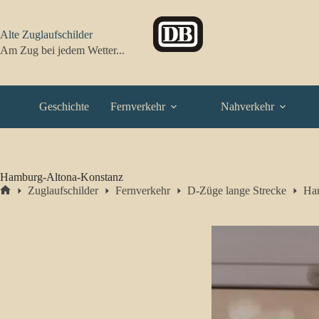
Zum
Inhalt
springen
Alte Zuglaufschilder
Am Zug bei jedem Wetter...
Geschichte
Fernverkehr
Nahverkehr
Hamburg-Altona-Konstanz
Zuglaufschilder
Fernverkehr
D-Züge lange Strecke
Ha
Start