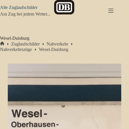
Zum
Alte Zuglaufschilder
Inhalt
springen
Am Zug bei jedem Wetter...
Wesel-Duisburg
Zuglaufschilder
Nahverkehr
Start
Nahverkehrszüge
Wesel-Duisburg