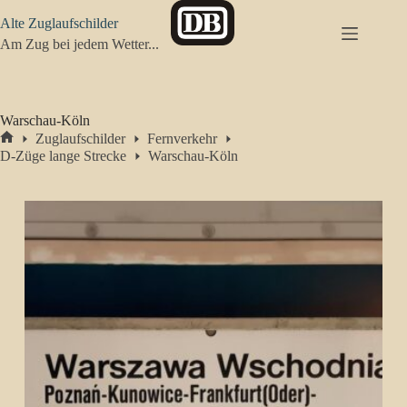
Zum
Alte Zuglaufschilder
Inhalt
springen
Am Zug bei jedem Wetter...
Warschau-Köln
Zuglaufschilder
Fernverkehr
Start
D-Züge lange Strecke
Warschau-Köln