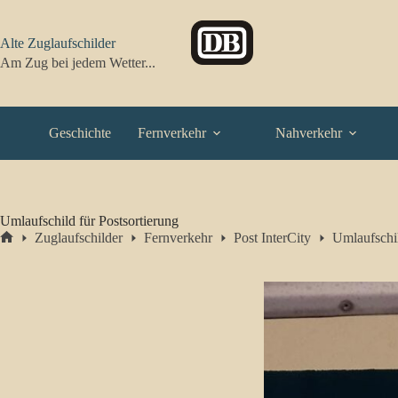
Zum
Inhalt
springen
Alte Zuglaufschilder
Am Zug bei jedem Wetter...
Geschichte
Fernverkehr
Nahverkehr
Umlaufschild für Postsortierung
Zuglaufschilder
Fernverkehr
Post InterCity
Umlaufschil
Start