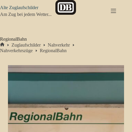
Zum
Alte Zuglaufschilder
Inhalt
springen
Am Zug bei jedem Wetter...
RegionalBahn
Zuglaufschilder
Nahverkehr
Start
Nahverkehrszüge
RegionalBahn