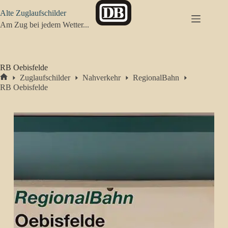
Zum
Alte Zuglaufschilder
Inhalt
springen
Am Zug bei jedem Wetter...
RB Oebisfelde
Zuglaufschilder
Nahverkehr
RegionalBahn
Start
RB Oebisfelde