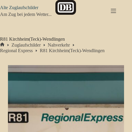
Zum
Alte Zuglaufschilder
Inhalt
springen
Am Zug bei jedem Wetter...
R81 Kirchheim(Teck)-Wendlingen
Zuglaufschilder
Nahverkehr
Start
Regional Express
R81 Kirchheim(Teck)-Wendlingen