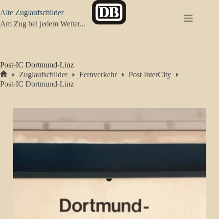
Zum
Alte Zuglaufschilder
Inhalt
springen
Am Zug bei jedem Wetter...
Post-IC Dortmund-Linz
Zuglaufschilder
Fernverkehr
Post InterCity
Start
Post-IC Dortmund-Linz