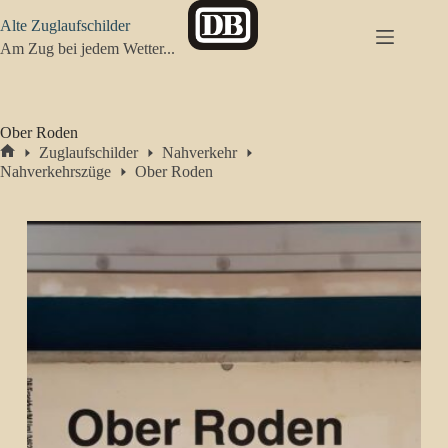
Zum
Alte Zuglaufschilder
Inhalt
springen
Am Zug bei jedem Wetter...
Ober Roden
Zuglaufschilder
Nahverkehr
Start
Nahverkehrszüge
Ober Roden