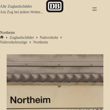
Zum
Alte Zuglaufschilder
Inhalt
springen
Am Zug bei jedem Wetter...
Northeim
Zuglaufschilder
Nahverkehr
Start
Nahverkehrszüge
Northeim