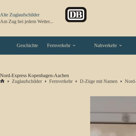
Zum
Inhalt
springen
Alte Zuglaufschilder
Am Zug bei jedem Wetter...
Geschichte
Fernverkehr
Nahverkehr
Nord-Express Kopenhagen-Aachen
Zuglaufschilder
Fernverkehr
D-Züge mit Namen
Nord
Start