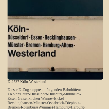
D 2737 Köln-Westerland
Dieser D-Zug stoppte an folgenden Bahnhöfen: –
>Köln=Deutz-Düsseldorf-Duisburg-Mühlheim-
Essen-Gelsenkirchen-Wanne=Eickel-
Recklinghausen-Münster-Osnabrück-Diepholz-
Bremen-Rotenburg(Wümme)-Hamburg=Harburg-