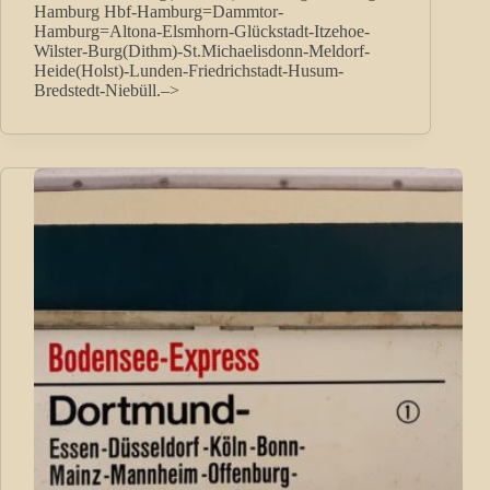
Hamburg Hbf-Hamburg=Dammtor-
Hamburg=Altona-Elsmhorn-Glückstadt-Itzehoe-
Wilster-Burg(Dithm)-St.Michaelisdonn-Meldorf-
Heide(Holst)-Lunden-Friedrichstadt-Husum-
Bredstedt-Niebüll.–>