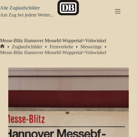
Zum
Alte Zuglaufschilder
Inhalt
springen
Am Zug bei jedem Wetter...
Messe-Blitz Hannover Messebf-Wuppertal=Vohwinkel
Zuglaufschilder
Fernverkehr
Messezüge
Start
Messe-Blitz Hannover Messebf-Wuppertal=Vohwinkel