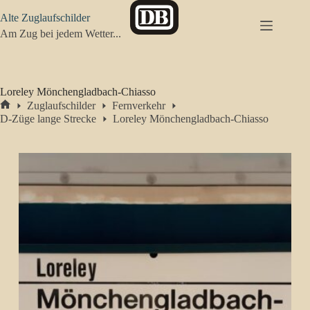
Zum
Alte Zuglaufschilder
Inhalt
springen
Am Zug bei jedem Wetter...
Loreley Mönchengladbach-Chiasso
Zuglaufschilder
Fernverkehr
Start
D-Züge lange Strecke
Loreley Mönchengladbach-Chiasso