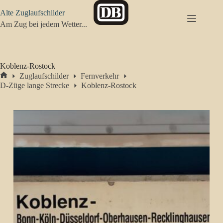
Zum
Alte Zuglaufschilder
Inhalt
springen
Am Zug bei jedem Wetter...
Koblenz-Rostock
Zuglaufschilder
Fernverkehr
Start
D-Züge lange Strecke
Koblenz-Rostock