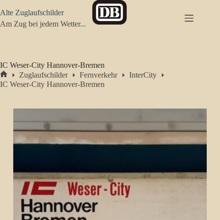
Zum
Alte Zuglaufschilder
Inhalt
springen
Am Zug bei jedem Wetter...
IC Weser-City Hannover-Bremen
Zuglaufschilder
Fernverkehr
InterCity
Start
IC Weser-City Hannover-Bremen