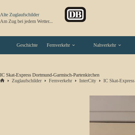
Zum
Inhalt
springen
Alte Zuglaufschilder
Am Zug bei jedem Wetter...
Geschichte
Fernverkehr
Nahverkehr
IC Skat-Express Dortmund-Garmisch-Partenkirchen
Zuglaufschilder
Fernverkehr
InterCity
IC Skat-Expres
Start