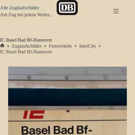
Zum
Alte Zuglaufschilder
Inhalt
springen
Am Zug bei jedem Wetter...
IC Basel Bad Bf-Hannover
Zuglaufschilder
Fernverkehr
InterCity
Start
IC Basel Bad Bf-Hannover