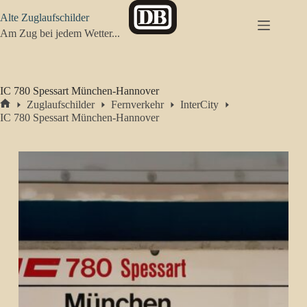
Zum
Alte Zuglaufschilder
Inhalt
springen
Am Zug bei jedem Wetter...
IC 780 Spessart München-Hannover
Zuglaufschilder
Fernverkehr
InterCity
Start
IC 780 Spessart München-Hannover