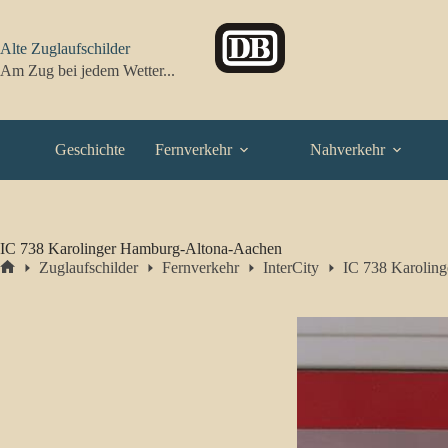
Zum
Inhalt
springen
Alte Zuglaufschilder
Am Zug bei jedem Wetter...
Geschichte
Fernverkehr
Nahverkehr
IC 738 Karolinger Hamburg-Altona-Aachen
Zuglaufschilder
Fernverkehr
InterCity
IC 738 Karolin
Start