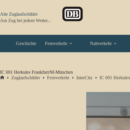
Zum
Inhalt
springen
Alte Zuglaufschilder
Am Zug bei jedem Wetter...
Geschichte
Fernverkehr
Nahverkehr
IC 691 Herkules Frankfurt/M-München
Zuglaufschilder
Fernverkehr
InterCity
IC 691 Herkule
Start