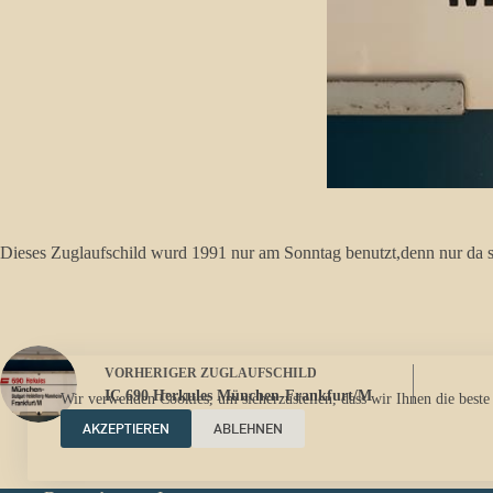
Dieses Zuglaufschild wurd 1991 nur am Sonntag benutzt,denn nur da st
VORHERIGER
ZUGLAUFSCHILD
IC 690 Herkules München-Frankfurt/M
Wir verwenden Cookies, um sicherzustellen, dass wir Ihnen die beste
AKZEPTIEREN
ABLEHNEN