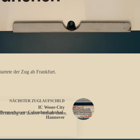
artete der Zug ab Frankfurt.
NÄCHSTER
ZUGLAUFSCHILD
IC Weser-City
Bremerhaven=Columbusbahnhof-
 Erfahrung auf unserer Website bieten.
Hannover