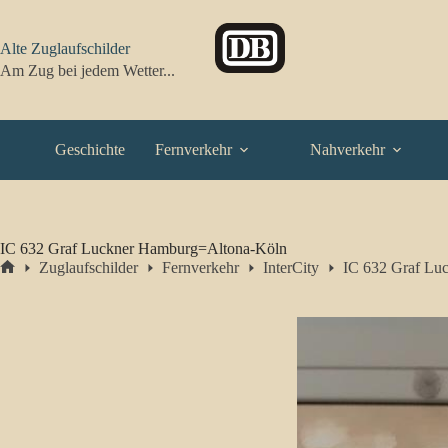
Zum
Inhalt
springen
Alte Zuglaufschilder
Am Zug bei jedem Wetter...
Geschichte
Fernverkehr
Nahverkehr
IC 632 Graf Luckner Hamburg=Altona-Köln
Zuglaufschilder
Fernverkehr
InterCity
IC 632 Graf Lu
Start