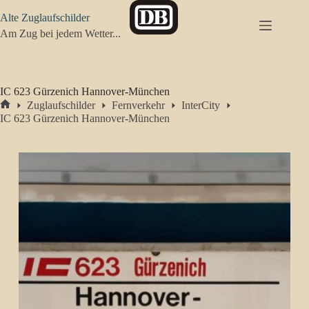
Zum
Alte Zuglaufschilder
Inhalt
springen
Am Zug bei jedem Wetter...
IC 623 Gürzenich Hannover-München
Zuglaufschilder
Fernverkehr
InterCity
Start
IC 623 Gürzenich Hannover-München