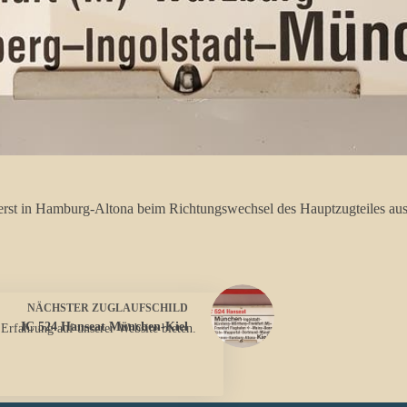
 erst in Hamburg-Altona beim Richtungswechsel des Hauptzugteiles aus
NÄCHSTER
ZUGLAUFSCHILD
IC 524 Hanseat München-Kiel
 Erfahrung auf unserer Website bieten.