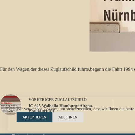
Für den Wagen,der dieses Zuglaufschild führte,begann die Fahrt 1994
VORHERIGER
ZUGLAUFSCHILD
IC 625 Walhalla Hamburg=Altona-
Wir verwenden Cookies, um sicherzustellen, dass wir Ihnen die beste
Frankfurt(M)
AKZEPTIEREN
ABLEHNEN