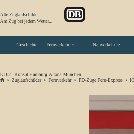
Zum
Inhalt
springen
Alte Zuglaufschilder
Am Zug bei jedem Wetter...
Geschichte
Fernverkehr
Nahverkehr
IC 621 Konsul Hamburg-Altona-München
Zuglaufschilder
Fernverkehr
FD-Züge Fern-Express
I
Start