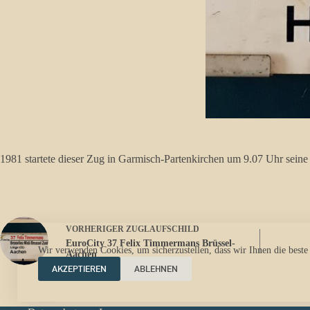
1981 startete dieser Zug in Garmisch-Partenkirchen um 9.07 Uhr sein
VORHERIGER
ZUGLAUFSCHILD
EuroCity 37 Felix Timmermans Brüssel-
Wir verwenden Cookies, um sicherzustellen, dass wir Ihnen die beste
Aachen
AKZEPTIEREN
ABLEHNEN