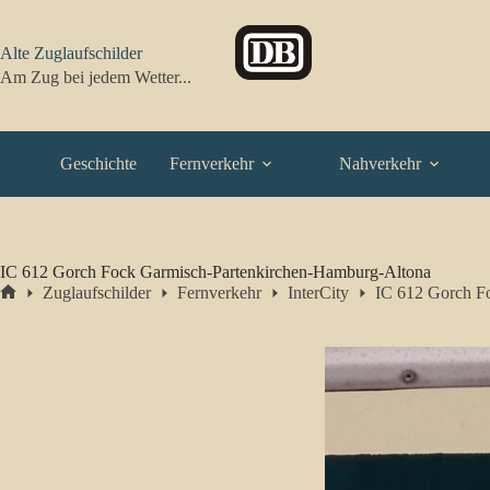
Zum
Inhalt
springen
Alte Zuglaufschilder
Am Zug bei jedem Wetter...
Geschichte
Fernverkehr
Nahverkehr
IC 612 Gorch Fock Garmisch-Partenkirchen-Hamburg-Altona
Zuglaufschilder
Fernverkehr
InterCity
IC 612 Gorch F
Start