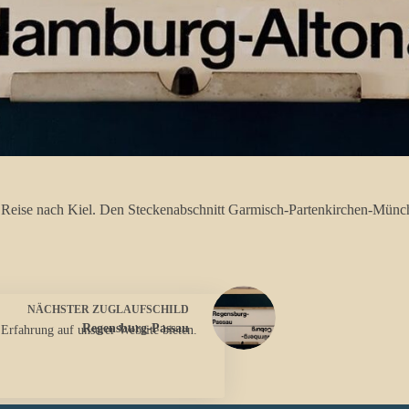
e Reise nach Kiel. Den Steckenabschnitt Garmisch-Partenkirchen-Münc
NÄCHSTER
ZUGLAUFSCHILD
Regensburg-Passau
 Erfahrung auf unserer Website bieten.