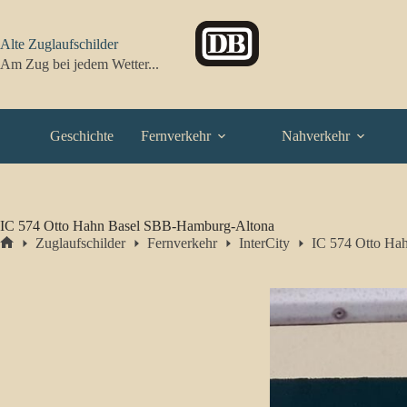
Zum
Inhalt
springen
Alte Zuglaufschilder
Am Zug bei jedem Wetter...
Geschichte
Fernverkehr
Nahverkehr
IC 574 Otto Hahn Basel SBB-Hamburg-Altona
Zuglaufschilder
Fernverkehr
InterCity
IC 574 Otto Ha
Start