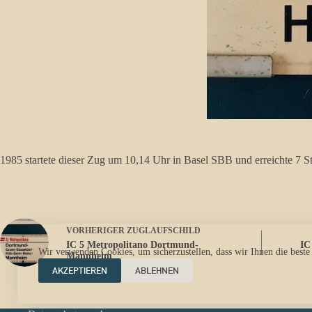
1985 startete dieser Zug um 10,14 Uhr in Basel SBB und erreichte 7
VORHERIGER
ZUGLAUFSCHILD
IC 5 Metropolitano Dortmund-
IC
Wir verwenden Cookies, um sicherzustellen, dass wir Ihnen die beste
Mannheim
AKZEPTIEREN
ABLEHNEN