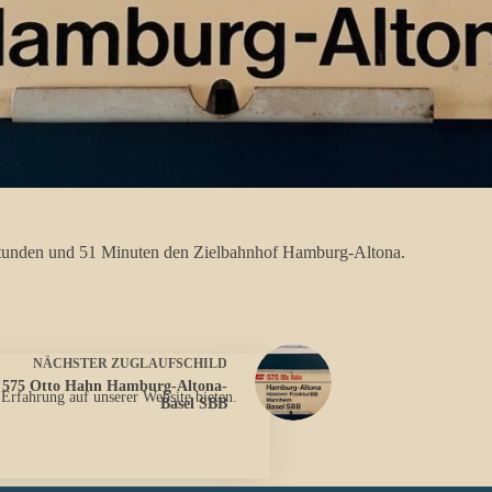
 Stunden und 51 Minuten den Zielbahnhof Hamburg-Altona.
NÄCHSTER
ZUGLAUFSCHILD
 575 Otto Hahn Hamburg-Altona-
 Erfahrung auf unserer Website bieten.
Basel SBB