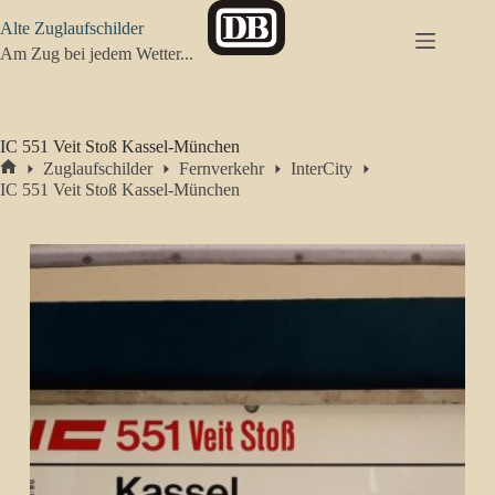
Zum
Alte Zuglaufschilder
Inhalt
springen
Am Zug bei jedem Wetter...
IC 551 Veit Stoß Kassel-München
Zuglaufschilder
Fernverkehr
InterCity
Start
IC 551 Veit Stoß Kassel-München