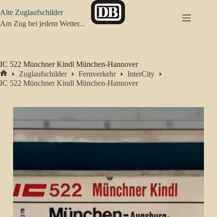
Zum
Alte Zuglaufschilder
Inhalt
springen
Am Zug bei jedem Wetter...
IC 522 Münchner Kindl München-Hannover
Zuglaufschilder
Fernverkehr
InterCity
Start
IC 522 Münchner Kindl München-Hannover