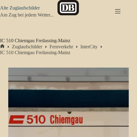
Zum
Alte Zuglaufschilder
Inhalt
springen
Am Zug bei jedem Wetter...
IC 510 Chiemgau Freilassing-Mainz
Zuglaufschilder
Fernverkehr
InterCity
Start
IC 510 Chiemgau Freilassing-Mainz