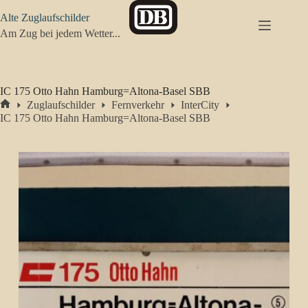
Zum
Alte Zuglaufschilder
Inhalt
springen
Am Zug bei jedem Wetter...
IC 175 Otto Hahn Hamburg=Altona-Basel SBB
Zuglaufschilder
Fernverkehr
InterCity
Start
IC 175 Otto Hahn Hamburg=Altona-Basel SBB