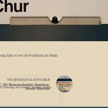
ag fuhr er erst ab Frankfurt am Main.
NÄCHSTER
ZUGLAUFSCHILD
C 581 Riemenschneider Hamburg-
 Erfahrung auf unserer Website bieten.
Altona-München