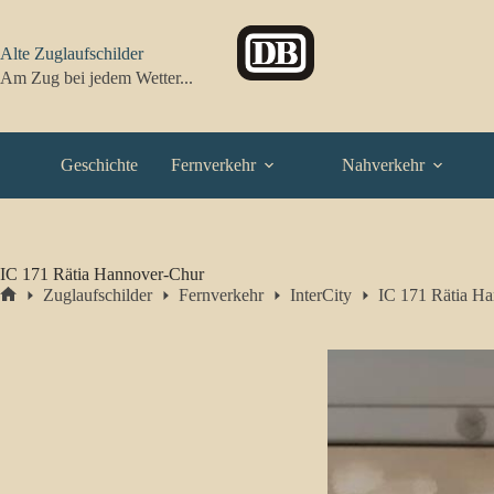
Zum
Inhalt
springen
Alte Zuglaufschilder
Am Zug bei jedem Wetter...
Geschichte
Fernverkehr
Nahverkehr
IC 171 Rätia Hannover-Chur
Zuglaufschilder
Fernverkehr
InterCity
IC 171 Rätia H
Start