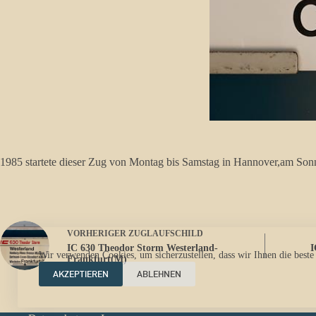
1985 startete dieser Zug von Montag bis Samstag in Hannover,am Sonnt
VORHERIGER
ZUGLAUFSCHILD
IC 630 Theodor Storm Westerland-
I
Wir verwenden Cookies, um sicherzustellen, dass wir Ihnen die beste
Frankfurt(M)
AKZEPTIEREN
ABLEHNEN