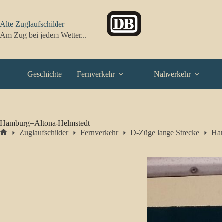
Zum
Inhalt
springen
Alte Zuglaufschilder
Am Zug bei jedem Wetter...
Geschichte
Fernverkehr
Nahverkehr
Hamburg=Altona-Helmstedt
Zuglaufschilder
Fernverkehr
D-Züge lange Strecke
Ha
Start