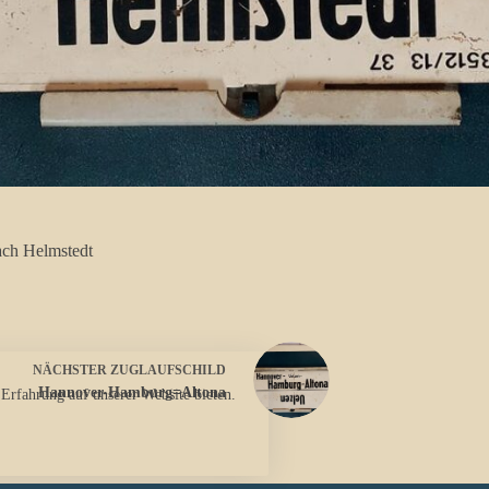
ach Helmstedt
NÄCHSTER
ZUGLAUFSCHILD
Hannover-Hamburg=Altona
 Erfahrung auf unserer Website bieten.