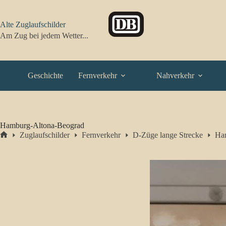
Zum
Inhalt
springen
Alte Zuglaufschilder
Am Zug bei jedem Wetter...
Geschichte
Fernverkehr
Nahverkehr
Hamburg-Altona-Beograd
Zuglaufschilder
Fernverkehr
D-Züge lange Strecke
Ha
Start