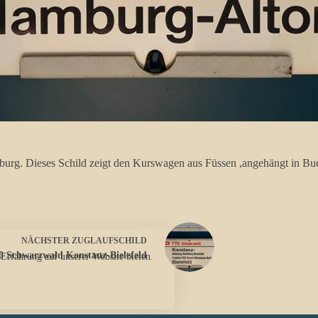
rg. Dieses Schild zeigt den Kurswagen aus Füssen ,angehängt in Bu
NÄCHSTER
ZUGLAUFSCHILD
0 Schwarzwald Konstanz-Bielefeld
 Erfahrung auf unserer Website bieten.