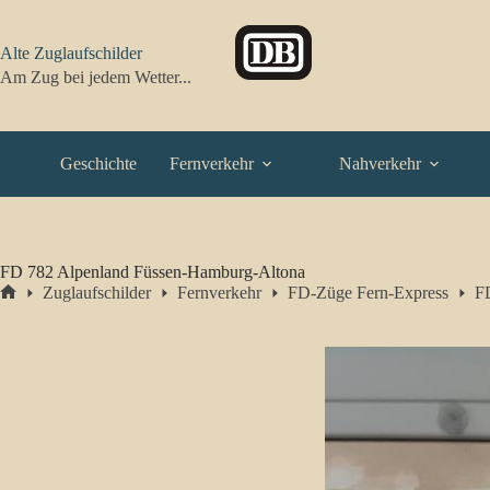
Zum
Inhalt
springen
Alte Zuglaufschilder
Am Zug bei jedem Wetter...
Geschichte
Fernverkehr
Nahverkehr
FD 782 Alpenland Füssen-Hamburg-Altona
Zuglaufschilder
Fernverkehr
FD-Züge Fern-Express
F
Start