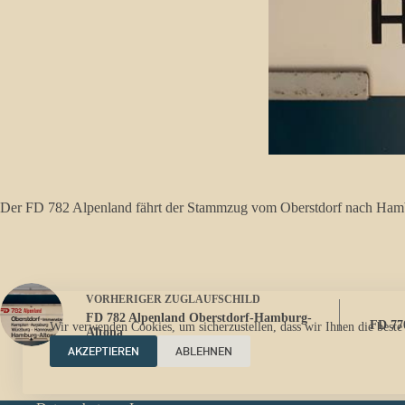
Der FD 782 Alpenland fährt der Stammzug vom Oberstdorf nach Hambu
VORHERIGER
ZUGLAUFSCHILD
FD 782 Alpenland Oberstdorf-Hamburg-
FD 77
Wir verwenden Cookies, um sicherzustellen, dass wir Ihnen die beste
Altona
AKZEPTIEREN
ABLEHNEN