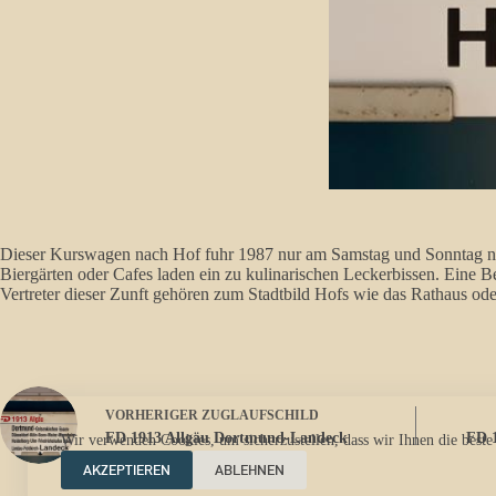
Dieser Kurswagen nach Hof fuhr 1987 nur am Samstag und Sonntag nach
Biergärten oder Cafes laden ein zu kulinarischen Leckerbissen. Eine 
Vertreter dieser Zunft gehören zum Stadtbild Hofs wie das Rathaus ode
VORHERIGER
ZUGLAUFSCHILD
FD 1913 Allgäu Dortmund-Landeck
FD 
Wir verwenden Cookies, um sicherzustellen, dass wir Ihnen die beste
AKZEPTIEREN
ABLEHNEN