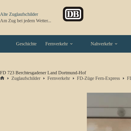
Zum
Inhalt
springen
Alte Zuglaufschilder
Am Zug bei jedem Wetter...
Geschichte
Fernverkehr
Nahverkehr
FD 723 Berchtesgadener Land Dortmund-Hof
Zuglaufschilder
Fernverkehr
FD-Züge Fern-Express
F
Start