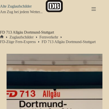
Zum
Alte Zuglaufschilder
Inhalt
springen
Am Zug bei jedem Wetter...
FD 713 Allgäu Dortmund-Stuttgart
Zuglaufschilder
Fernverkehr
Start
FD-Züge Fern-Express
FD 713 Allgäu Dortmund-Stuttgart