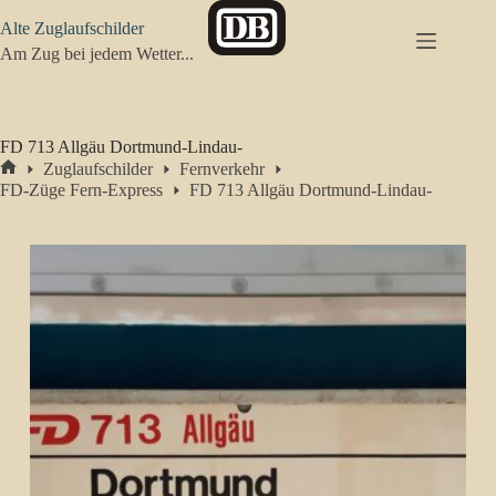
Zum
Alte Zuglaufschilder
Inhalt
springen
Am Zug bei jedem Wetter...
FD 713 Allgäu Dortmund-Lindau-
Zuglaufschilder
Fernverkehr
Start
FD-Züge Fern-Express
FD 713 Allgäu Dortmund-Lindau-