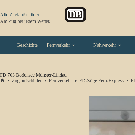
Zum
Inhalt
springen
Alte Zuglaufschilder
Am Zug bei jedem Wetter...
Geschichte
Fernverkehr
Nahverkehr
FD 703 Bodensee Münster-Lindau
Zuglaufschilder
Fernverkehr
FD-Züge Fern-Express
F
Start