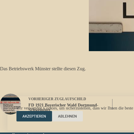
Das Betriebswerk Münster stellte diesen Zug.
VORHERIGER
ZUGLAUFSCHILD
FD 1921 Bayerischer Wald Dortmund-
Wir verwenden Cookies, um sicherzustellen, dass wir Ihnen die beste
Schweinfurt
AKZEPTIEREN
ABLEHNEN