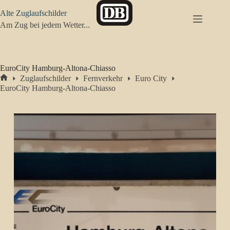
Zum
Alte Zuglaufschilder
Inhalt
springen
Am Zug bei jedem Wetter...
EuroCity Hamburg-Altona-Chiasso
Zuglaufschilder
Fernverkehr
Euro City
Start
EuroCity Hamburg-Altona-Chiasso