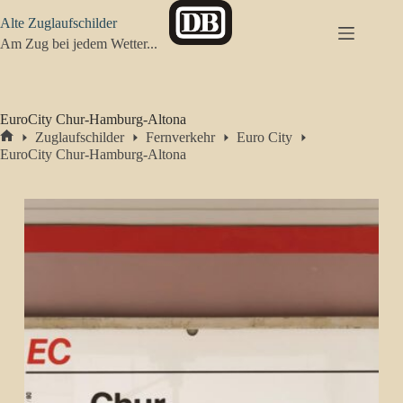
Zum
Alte Zuglaufschilder
Inhalt
springen
Am Zug bei jedem Wetter...
EuroCity Chur-Hamburg-Altona
Zuglaufschilder
Fernverkehr
Euro City
Start
EuroCity Chur-Hamburg-Altona