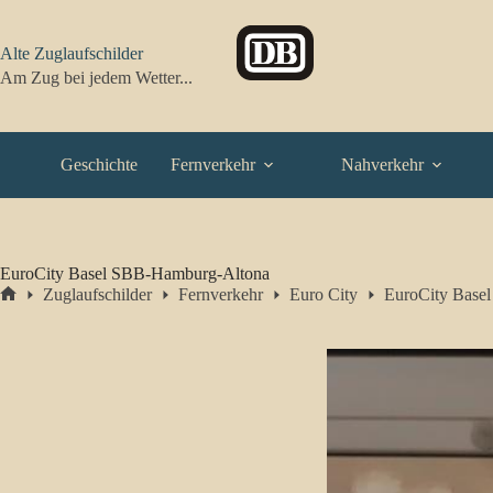
Zum
Inhalt
springen
Alte Zuglaufschilder
Am Zug bei jedem Wetter...
Geschichte
Fernverkehr
Nahverkehr
EuroCity Basel SBB-Hamburg-Altona
Zuglaufschilder
Fernverkehr
Euro City
EuroCity Base
Start