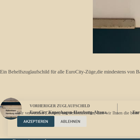
Ein Behelfszuglaufschild für alle EuroCity-Züge,die mindestens von 
VORHERIGER
ZUGLAUFSCHILD
EuroCity Kopenhagen-Hamburg-Altona
Eur
Wir verwenden Cookies, um sicherzustellen, dass wir Ihnen die beste
AKZEPTIEREN
ABLEHNEN