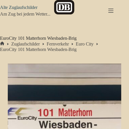
Zum
Alte Zuglaufschilder
Inhalt
springen
Am Zug bei jedem Wetter...
EuroCity 101 Matterhorn Wiesbaden-Brig
Zuglaufschilder
Fernverkehr
Euro City
Start
EuroCity 101 Matterhorn Wiesbaden-Brig