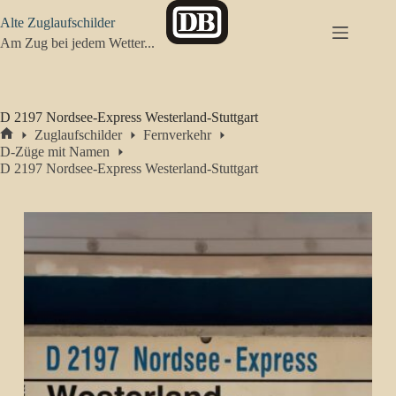
Zum
Alte Zuglaufschilder
Inhalt
springen
Am Zug bei jedem Wetter...
D 2197 Nordsee-Express Westerland-Stuttgart
Zuglaufschilder
Fernverkehr
Start
D-Züge mit Namen
D 2197 Nordsee-Express Westerland-Stuttgart