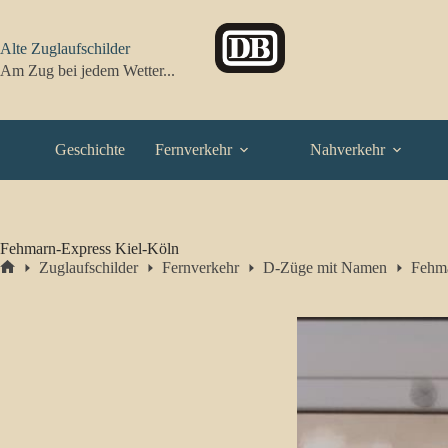
Zum
Inhalt
springen
Alte Zuglaufschilder
Am Zug bei jedem Wetter...
Geschichte
Fernverkehr
Nahverkehr
Fehmarn-Express Kiel-Köln
Zuglaufschilder
Fernverkehr
D-Züge mit Namen
Fehma
Start