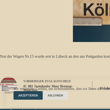
Nur der Wagen Nr.15 wurde erst in Lübeck an den aus Puttgarden k
VORHERIGER
ZUGLAUFSCHILD
IC 881 Steinhuder Meer Bremen-
D-Sch
Wir verwenden Cookies, um sicherzustellen, dass wir Ihnen die beste
München
AKZEPTIEREN
ABLEHNEN